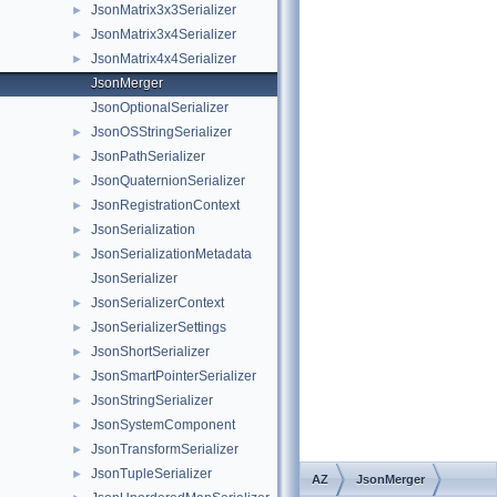
JsonMatrix3x3Serializer
►
JsonMatrix3x4Serializer
►
JsonMatrix4x4Serializer
►
JsonMerger
JsonOptionalSerializer
JsonOSStringSerializer
►
JsonPathSerializer
►
JsonQuaternionSerializer
►
JsonRegistrationContext
►
JsonSerialization
►
JsonSerializationMetadata
►
JsonSerializer
JsonSerializerContext
►
JsonSerializerSettings
►
JsonShortSerializer
►
JsonSmartPointerSerializer
►
JsonStringSerializer
►
JsonSystemComponent
►
JsonTransformSerializer
►
JsonTupleSerializer
►
AZ
JsonMerger