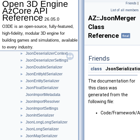
Open 3D Engine
Friends
|
JsonBoolSerializer
►
AzCore API
List of all members
JsonByteStreamSerializer
►
Reference
AZ::JsonMerger
26.05.0
JsonCharSerializer
►
Class
JsonColorSerializer
►
O3DE is an open-source, fully-featured,
JsonConfigurableStackSerializer
►
high-fidelity, modular 3D engine for
Reference
final
JsonCreatePatchSettings
►
building games and simulations, available
JsonDeserializer
to every industry.
JsonDeserializerContext
►
Friends
JsonDeserializerSettings
►
JsonDoubleSerializer
►
class
JsonSerializati
JsonEntityIdSerializer
►
The documentation for
JsonEntitySerializer
►
this class was
JsonFloatSerializer
►
generated from the
JsonImportMetadata
following file:
JsonImportResolver
►
JsonImportSettings
►
Code/Framework/Az
JsonIntSerializer
►
JsonLongLongSerializer
►
JsonLongSerializer
►
JsonMapSerializer
►